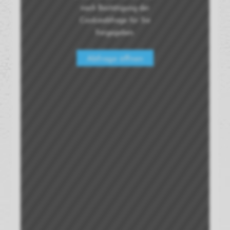
nach Bestätigung der
Cookieabfrage für Sie
freigegeben.
Abfrage öffnen