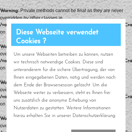
: Private methods cannot be final as they are never
Warning
overridden by other classes in
/var/www/vhosts/farbenklang.com/httpdocs/public/system/Cr
Diese Webseite verwendet
on line
305
Cookies ?
: Private methods cannot be final as they are never
Warning
overridden by other classes in
Um unsere Webseiten betreiben zu können, nutzen
/var/www/vhosts/farbenklang.com/httpdocs/public/system/Cr
wir technisch notwendige Cookies. Diese sind
on line
380
unteranderem für die sichere Übertragung, der von
Ihnen eingegebenen Daten, nötig und werden nach
: Private methods cannot be final as they are never
Warning
dem Ende der Browsersession gelöscht. Um die
overridden by other classes in
Webseite weiter zu verbessern, steht es Ihnen frei
/var/www/vhosts/farbenklang.com/httpdocs/public/system/Cr
uns zusätzlich die anonyme Erhebung von
on line
796
Nutzerdaten zu gestatten. Weitere Informationen
hierzu erhalten Sie in unserer Datenschutzerklärung.
: Private methods cannot be final as they are never
Warning
overridden by other classes in