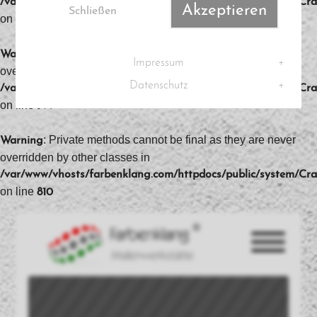
/var/www/vhosts/farbenklang.com/httpdocs/public/system/C
Akzeptieren
Schließen
on line
255
: Private methods cannot be final as they are never
Warning
Impressum
overridden by other classes in
Datenschutz
/var/www/vhosts/farbenklang.com/httpdocs/public/system/C
on line
799
: Private methods cannot be final as they are never
Warning
overridden by other classes in
/var/www/vhosts/farbenklang.com/httpdocs/public/system/C
on line
810